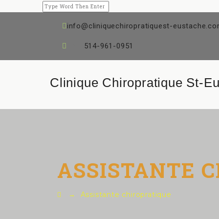
info@cliniquechiropratiquest-eustache.c
Tél :
514-961-0951
Clinique Chiropratique St-E
ASSISTANTE 
→
Assistante chiropratique