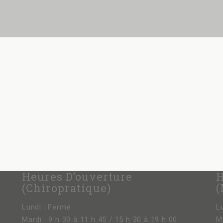
Heures D’ouverture
H
(chiropratique)
(
Lundi : Fermé
L
Mardi : 9 h 30 à 11 h 45 / 15 h 30 à 19 h 00
M