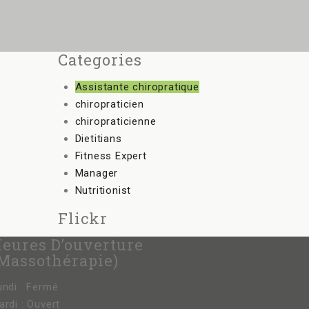
Categories
Assistante chiropratique
chiropraticien
chiropraticienne
Dietitians
Fitness Expert
Manager
Nutritionist
Flickr
eures D’ouverture
massothérapie)
undi : Fermé
ardi : Ouvert