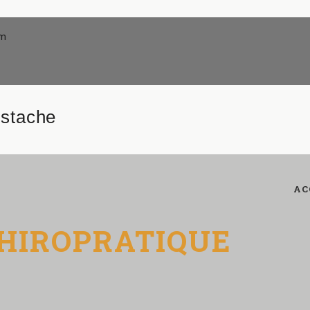
om
ustache
AC
CHIROPRATIQUE